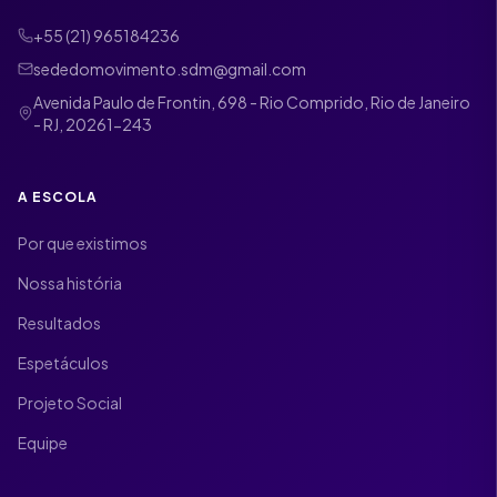
+55 (21) 965184236
sededomovimento.sdm@gmail.com
Avenida Paulo de Frontin, 698 - Rio Comprido, Rio de Janeiro
- RJ, 20261-243
A ESCOLA
Por que existimos
Nossa história
Resultados
Espetáculos
Projeto Social
Equipe