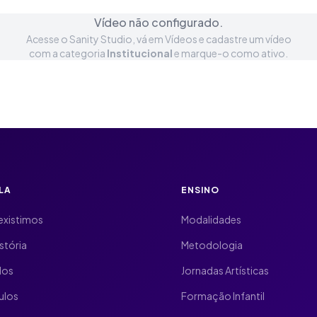
Vídeo não configurado.
Acesse o Sanity Studio, vá em Vídeos e cadastre um vídeo
com a categoria
Institucional
e marque-o como ativo.
LA
ENSINO
existimos
Modalidades
stória
Metodologia
dos
Jornadas Artísticas
ulos
Formação Infantil