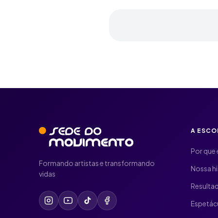
A ESCO
Por que 
Formando artistas e transformando
Nossa hi
vidas
Resulta
Espetác