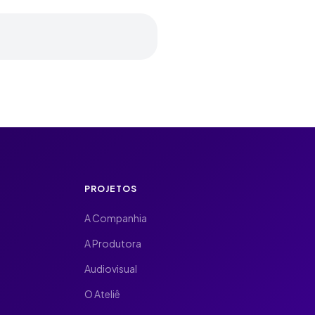
PROJETOS
A Companhia
A Produtora
Audiovisual
O Ateliê