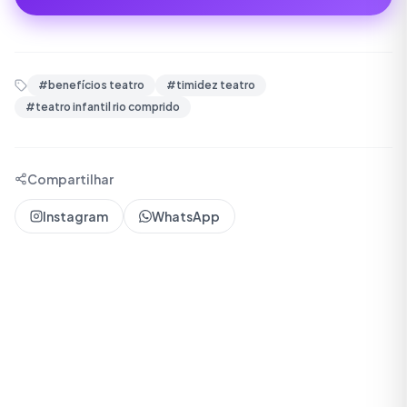
#
benefícios teatro
#
timidez teatro
#
teatro infantil rio comprido
Compartilhar
Instagram
WhatsApp
Redação Sede
A
Equipe Sede do Movimento