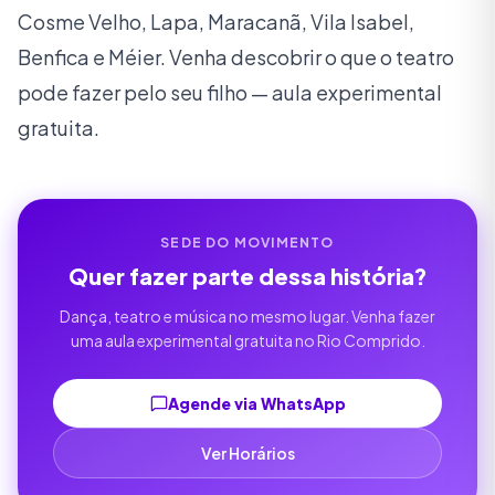
Cosme Velho, Lapa, Maracanã, Vila Isabel,
Benfica e Méier. Venha descobrir o que o teatro
pode fazer pelo seu filho — aula experimental
gratuita.
SEDE DO MOVIMENTO
Quer fazer parte dessa história?
Dança, teatro e música no mesmo lugar. Venha fazer
uma aula experimental gratuita no Rio Comprido.
Agende via WhatsApp
Ver Horários