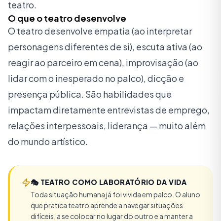
teatro.
O que o teatro desenvolve
O teatro desenvolve empatia (ao interpretar
personagens diferentes de si), escuta ativa (ao
reagir ao parceiro em cena), improvisação (ao
lidar com o inesperado no palco), dicção e
presença pública. São habilidades que
impactam diretamente entrevistas de emprego,
relações interpessoais, liderança — muito além
do mundo artístico.
🎭
TEATRO COMO LABORATÓRIO DA VIDA
Toda situação humana já foi vivida em palco. O aluno
que pratica teatro aprende a navegar situações
difíceis, a se colocar no lugar do outro e a manter a