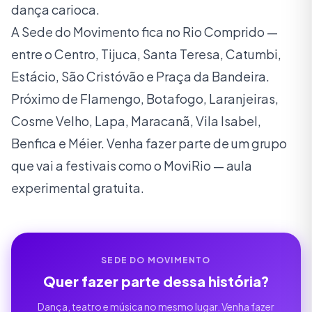
dança carioca.
A Sede do Movimento fica no Rio Comprido —
entre o Centro, Tijuca, Santa Teresa, Catumbi,
Estácio, São Cristóvão e Praça da Bandeira.
Próximo de Flamengo, Botafogo, Laranjeiras,
Cosme Velho, Lapa, Maracanã, Vila Isabel,
Benfica e Méier. Venha fazer parte de um grupo
que vai a festivais como o MoviRio — aula
experimental gratuita.
SEDE DO MOVIMENTO
Quer fazer parte dessa história?
Dança, teatro e música no mesmo lugar. Venha fazer