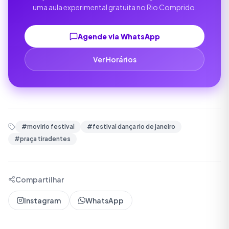
uma aula experimental gratuita no Rio Comprido.
Agende via WhatsApp
Ver Horários
#
movirio festival
#
festival dança rio de janeiro
#
praça tiradentes
Compartilhar
Instagram
WhatsApp