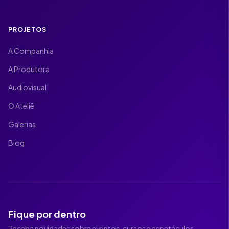
PROJETOS
A Companhia
A Produtora
Audiovisual
O Ateliê
Galerias
Blog
Fique por dentro
Receba novidades sobre eventos, cursos e espetáculos.