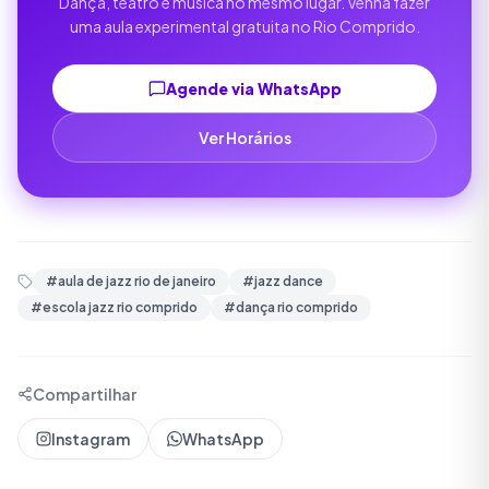
Dança, teatro e música no mesmo lugar. Venha fazer
uma aula experimental gratuita no Rio Comprido.
Agende via WhatsApp
Ver Horários
#
aula de jazz rio de janeiro
#
jazz dance
#
escola jazz rio comprido
#
dança rio comprido
Compartilhar
Instagram
WhatsApp