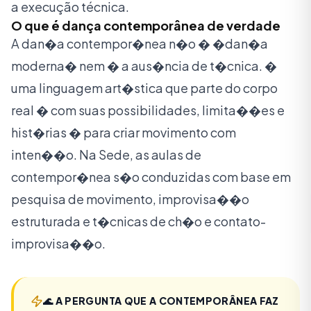
a execução técnica.
O que é dança contemporânea de verdade
A dan�a contempor�nea n�o � �dan�a
moderna� nem � a aus�ncia de t�cnica. �
uma linguagem art�stica que parte do corpo
real � com suas possibilidades, limita��es e
hist�rias � para criar movimento com
inten��o. Na Sede, as aulas de
contempor�nea s�o conduzidas com base em
pesquisa de movimento, improvisa��o
estruturada e t�cnicas de ch�o e contato-
improvisa��o.
🌊
A PERGUNTA QUE A CONTEMPORÂNEA FAZ