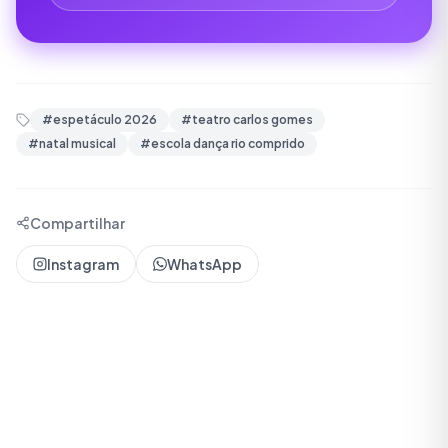
#
espetáculo 2026
#
teatro carlos gomes
#
natal musical
#
escola dança rio comprido
Compartilhar
Instagram
WhatsApp
Redação Sede
A