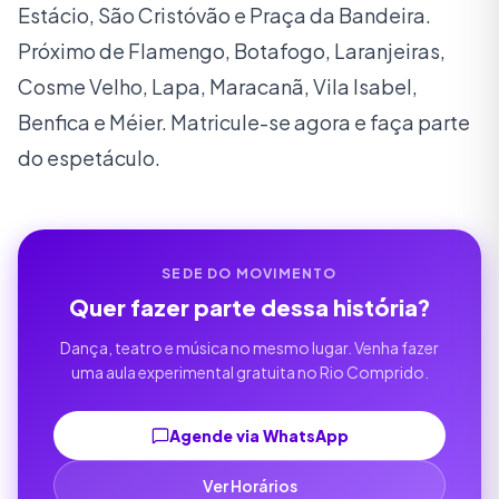
Estácio, São Cristóvão e Praça da Bandeira.
Próximo de Flamengo, Botafogo, Laranjeiras,
Cosme Velho, Lapa, Maracanã, Vila Isabel,
Benfica e Méier. Matricule-se agora e faça parte
do espetáculo.
SEDE DO MOVIMENTO
Quer fazer parte dessa história?
Dança, teatro e música no mesmo lugar. Venha fazer
uma aula experimental gratuita no Rio Comprido.
Agende via WhatsApp
Ver Horários