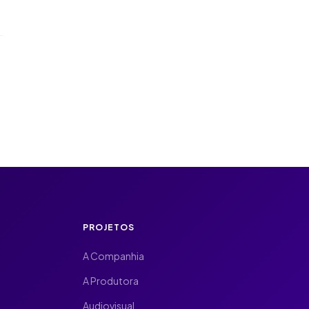
PROJETOS
A Companhia
A Produtora
Audiovisual