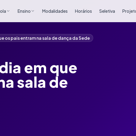
ola
Ensino
Modalidades
Horários
Seletiva
Projet
ue os pais entram na sala de dança da Sede
 dia em que
na sala de