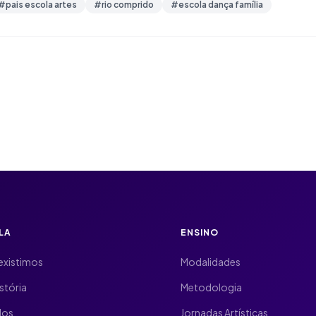
#
pais escola artes
#
rio comprido
#
escola dança família
LA
ENSINO
existimos
Modalidades
stória
Metodologia
dos
Jornadas Artísticas