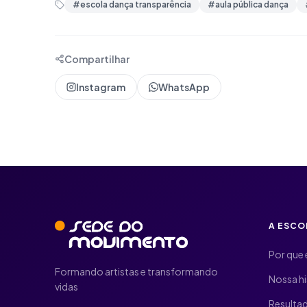
#
escola dança transparência
#
aula pública dança
Compartilhar
Instagram
WhatsApp
A ESCO
Por que 
Formando artistas e transformando
Nossa hi
vidas
Resulta