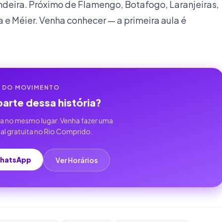
ndeira. Próximo de Flamengo, Botafogo, Laranjeiras,
 e Méier. Venha conhecer — a primeira aula é
E DO MOVIMENTO
parte dessa história?
ca no mesmo lugar. Venha fazer uma
al gratuita no Rio Comprido.
WhatsApp
Ver Horários