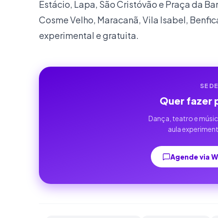
Estácio, Lapa, São Cristóvão e Praça da Ba
Cosme Velho, Maracanã, Vila Isabel, Benfica
experimental e gratuita.
SED
Quer fazer 
Dança, teatro e músi
aula experiment
Agende via 