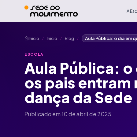
A Esc
Início
Início
Blog
Aula Pública: o dia em q
/
/
/
ESCOLA
Aula Pública: o
os pais entram 
dança da Sede
Publicado em 10 de abril de 2025